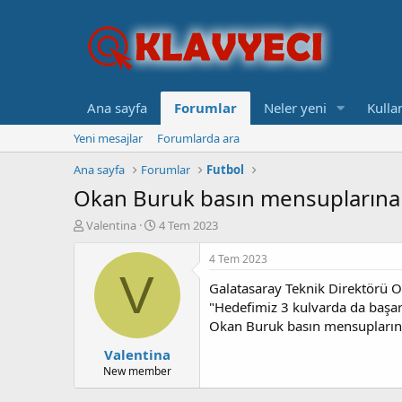
Ana sayfa
Forumlar
Neler yeni
Kullan
Yeni mesajlar
Forumlarda ara
Ana sayfa
Forumlar
Futbol
Okan Buruk basın mensuplarına sufl
K
B
Valentina
4 Tem 2023
o
a
n
ş
4 Tem 2023
b
l
V
Galatasaray Teknik Direktörü 
u
a
y
n
"Hedefimiz 3 kulvarda da başarı
u
g
Okan Buruk basın mensuplarına su
b
ı
Valentina
a
ç
ş
t
New member
l
a