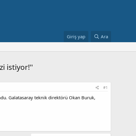
Giriş yap
Ara
 istiyor!''
#1
du. Galatasaray teknik direktörü Okan Buruk,