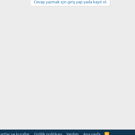
Cevap yazmak için giriş yap yada kayıt ol.
artlar ve kurallar
Gizlilik politikası
Yardım
Ana sayfa
R