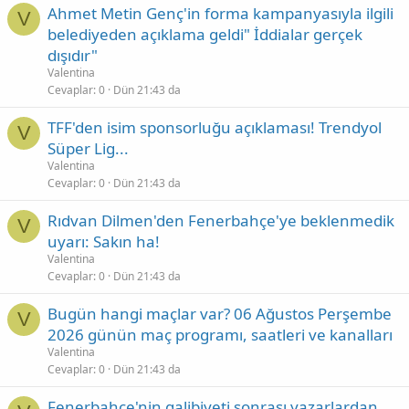
Ahmet Metin Genç'in forma kampanyasıyla ilgili
V
belediyeden açıklama geldi" İddialar gerçek
dışıdır"
Valentina
Cevaplar
0
Dün 21:43 da
TFF'den isim sponsorluğu açıklaması! Trendyol
V
Süper Lig...
Valentina
Cevaplar
0
Dün 21:43 da
Rıdvan Dilmen'den Fenerbahçe'ye beklenmedik
V
uyarı: Sakın ha!
Valentina
Cevaplar
0
Dün 21:43 da
Bugün hangi maçlar var? 06 Ağustos Perşembe
V
2026 günün maç programı, saatleri ve kanalları
Valentina
Cevaplar
0
Dün 21:43 da
Fenerbahçe'nin galibiyeti sonrası yazarlardan