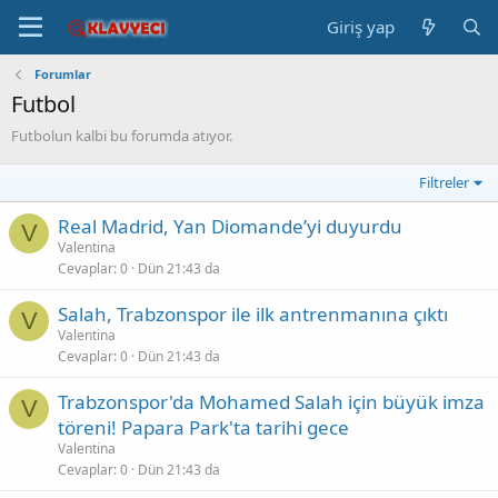
Giriş yap
Forumlar
Futbol
Futbolun kalbi bu forumda atıyor.
Filtreler
Real Madrid, Yan Diomande’yi duyurdu
V
Valentina
Cevaplar
0
Dün 21:43 da
Salah, Trabzonspor ile ilk antrenmanına çıktı
V
Valentina
Cevaplar
0
Dün 21:43 da
Trabzonspor'da Mohamed Salah için büyük imza
V
töreni! Papara Park'ta tarihi gece
Valentina
Cevaplar
0
Dün 21:43 da