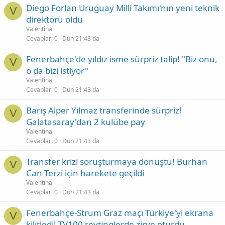
Diego Forlan Uruguay Milli Takımı'nın yeni teknik
V
direktörü oldu
Valentina
Cevaplar
0
Dün 21:43 da
Fenerbahçe'de yıldız isme sürpriz talip! "Biz onu,
V
o da bizi istiyor"
Valentina
Cevaplar
0
Dün 21:43 da
Barış Alper Yılmaz transferinde sürpriz!
V
Galatasaray'dan 2 kulübe pay
Valentina
Cevaplar
0
Dün 21:43 da
Transfer krizi soruşturmaya dönüştü! Burhan
V
Can Terzi için harekete geçildi
Valentina
Cevaplar
0
Dün 21:43 da
Fenerbahçe-Strum Graz maçı Türkiye'yi ekrana
V
kilitledi! TV100 reytinglerde zirve oturdu