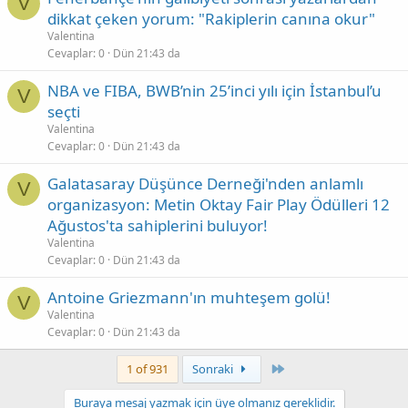
V
dikkat çeken yorum: "Rakiplerin canına okur"
Valentina
Cevaplar
0
Dün 21:43 da
NBA ve FIBA, BWB’nin 25’inci yılı için İstanbul’u
V
seçti
Valentina
Cevaplar
0
Dün 21:43 da
Galatasaray Düşünce Derneği'nden anlamlı
V
organizasyon: Metin Oktay Fair Play Ödülleri 12
Ağustos'ta sahiplerini buluyor!
Valentina
Cevaplar
0
Dün 21:43 da
Antoine Griezmann'ın muhteşem golü!
V
Valentina
Cevaplar
0
Dün 21:43 da
Son
1 of 931
Sonraki
Buraya mesaj yazmak için üye olmanız gereklidir.