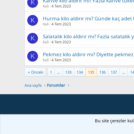
Kahve kilo aldırır mı? Fazla kahve tüke
K
Kali
4 Tem 2023
Hurma kilo aldırır mı? Günde kaç ade
K
Kali
4 Tem 2023
Salatalık kilo aldırır mı? Fazla salatalı
K
Kali
4 Tem 2023
Pekmez kilo aldırır mı? Diyette pekmez
K
Kali
4 Tem 2023
Önceki
1
…
133
134
135
136
137
…
1
Ana sayfa
Forumlar
Bu site çerezler ku