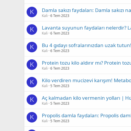
Damla sakızı faydaları: Damla sakızı nası
K
Kali
6 Tem 2023
Lavanta suyunun faydaları nelerdir? L
K
Kali
6 Tem 2023
Bu 4 gıdayı sofralarınızdan uzak tutu
K
Kali
6 Tem 2023
Protein tozu kilo aldırır mı? Protein toz
K
Kali
6 Tem 2023
Kilo verdiren mucizevi karışım! Metabol
K
Kali
5 Tem 2023
Aç kalmadan kilo vermenin yolları | Hızl
K
Kali
5 Tem 2023
Propolis damla faydaları: Propolis damla
K
Kali
5 Tem 2023