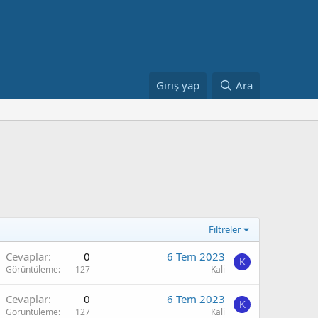
Giriş yap
Ara
Filtreler
Cevaplar
0
6 Tem 2023
K
Görüntüleme
127
Kali
Cevaplar
0
6 Tem 2023
K
Görüntüleme
127
Kali