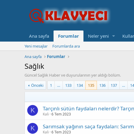
Ana sayfa
Forumlar
Neler yeni
Kullan
Yeni mesajlar
Forumlarda ara
Ana sayfa
Forumlar
Sağlık
Güncel Sağlık Haber ve duyurularının yer aldığı bölüm.
Önceki
1
…
133
134
135
136
137
…
1
Tarçınlı sütün faydaları nelerdir? Tarçın
K
Kali
6 Tem 2023
Sarımsak yağının saça faydaları: Sarım
K
Kali
6 Tem 2023