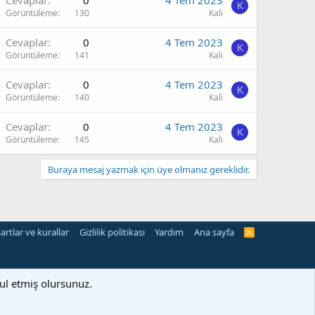
Cevaplar
0
4 Tem 2023
K
Görüntüleme
130
Kali
Cevaplar
0
4 Tem 2023
K
Görüntüleme
141
Kali
Cevaplar
0
4 Tem 2023
K
Görüntüleme
140
Kali
Cevaplar
0
4 Tem 2023
K
Görüntüleme
145
Kali
Buraya mesaj yazmak için üye olmanız gereklidir.
artlar ve kurallar
Gizlilik politikası
Yardım
Ana sayfa
R
S
S
bul etmiş olursunuz.