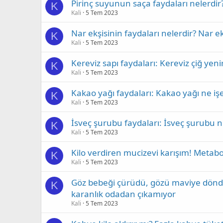
Pirinç suyunun saça faydaları nelerdir?
K
Kali
5 Tem 2023
Nar ekşisinin faydaları nelerdir? Nar ek
K
Kali
5 Tem 2023
Kereviz sapı faydaları: Kereviz çiğ yenir
K
Kali
5 Tem 2023
Kakao yağı faydaları: Kakao yağı ne işe 
K
Kali
5 Tem 2023
İsveç şurubu faydaları: İsveç şurubu ne
K
Kali
5 Tem 2023
Kilo verdiren mucizevi karışım! Metabol
K
Kali
5 Tem 2023
Göz bebeği çürüdü, gözü maviye döndü!
K
karanlık odadan çıkamıyor
Kali
5 Tem 2023