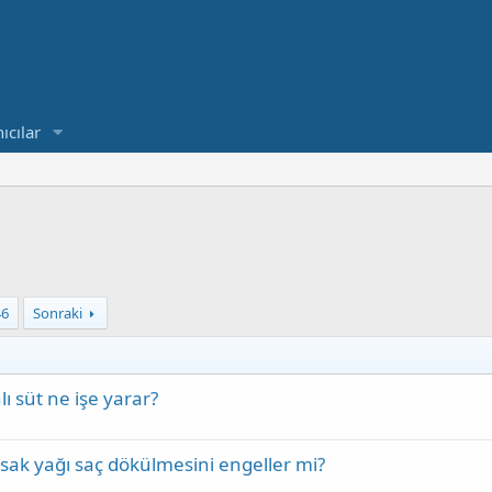
ıcılar
46
Sonraki
lı süt ne işe yarar?
sak yağı saç dökülmesini engeller mi?