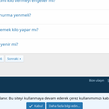
timi kilo vermeyi engeller mi?
t hurma yenmeli?
k yemek kilo yapar mı?
 yenir mi?
46
Sonraki
Bize ulaşın
Ş
llanır. Bu siteyi kullanmaya devam ederek çerez kullanımımızı ka
Kabul
Daha fazla bilgi edin…