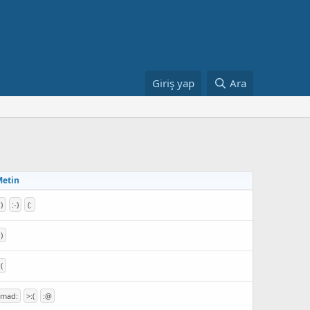
Giriş yap
Ara
etin
:)
:-)
(:
;)
:(
:mad:
>:(
:@