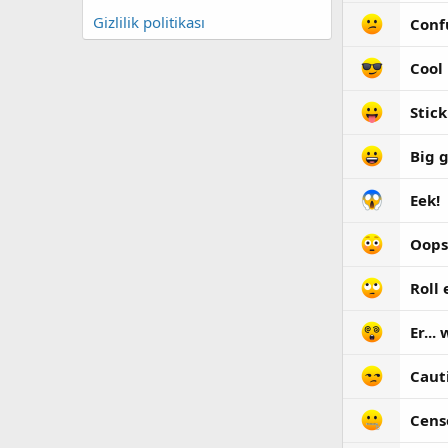
Gizlilik politikası
Conf
Cool
Stic
Big 
Eek!
Oops
Roll 
Er...
Caut
Cens