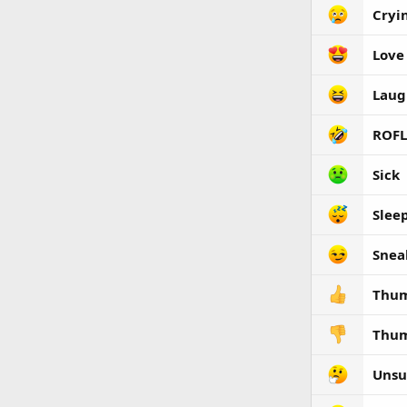
Cryi
Love
Laug
ROFL
Sick
Slee
Snea
Thum
Thu
Unsu