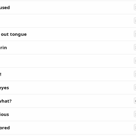
used
k out tongue
grin
!
eyes
 what?
ious
ored