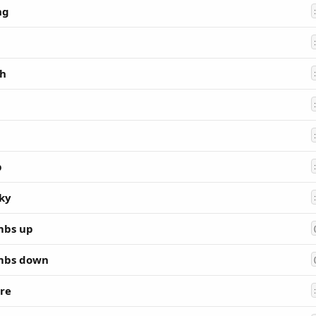
ng
h
p
ky
bs up
mbs down
re