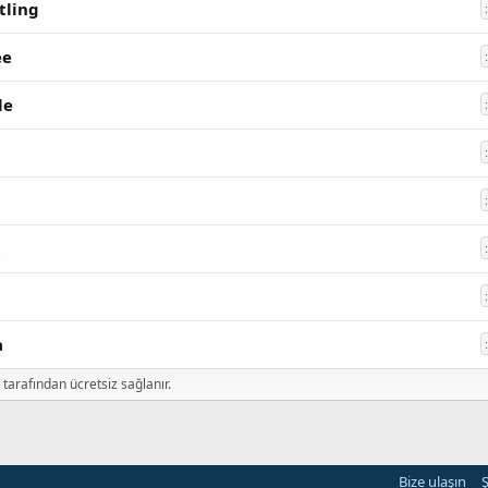
tling
ee
le
n
l
a
tarafından ücretsiz sağlanır.
Bize ulaşın
Ş