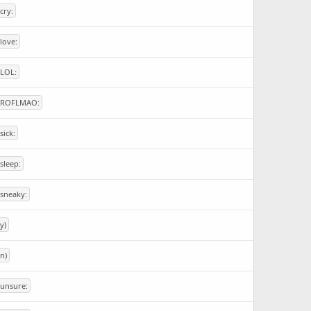
:cry:
:love:
:LOL:
:ROFLMAO:
:sick:
:sleep:
:sneaky:
(y)
(n)
:unsure: