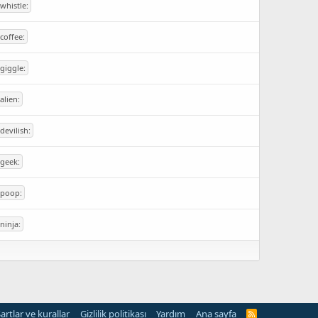
:whistle:
:coffee:
:giggle:
:alien:
:devilish:
:geek:
:poop:
:ninja:
artlar ve kurallar
Gizlilik politikası
Yardım
Ana sayfa
R