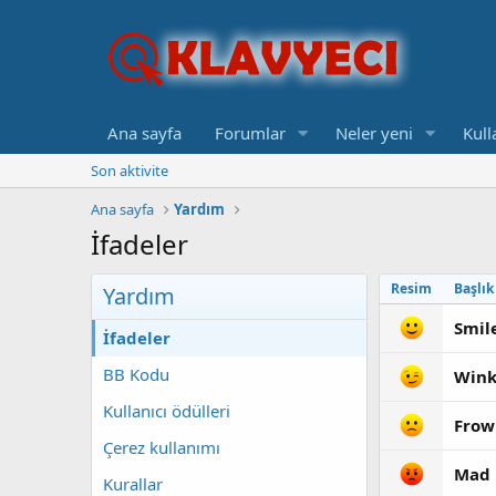
Ana sayfa
Forumlar
Neler yeni
Kull
Son aktivite
Ana sayfa
Yardım
İfadeler
Resim
Başlık
Yardım
Smil
İfadeler
BB Kodu
Win
Kullanıcı ödülleri
Frow
Çerez kullanımı
Mad
Kurallar