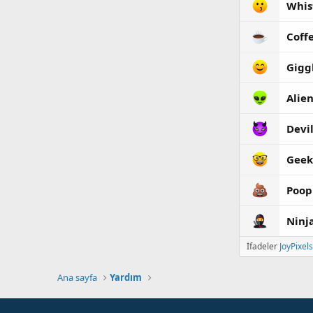
Whis
Coff
Gigg
Alie
Devi
Geek
Poop
Ninj
İfadeler
JoyPixels
Ana sayfa
Yardım