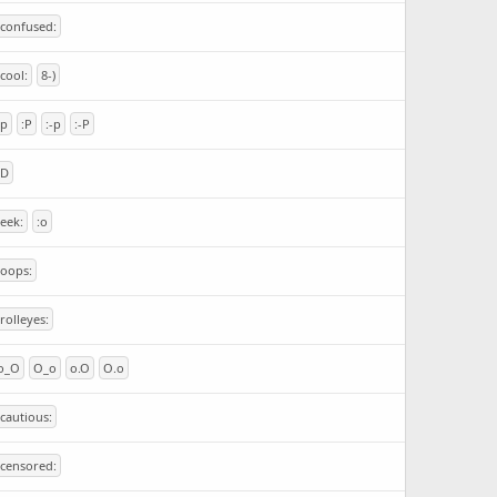
:confused:
:cool:
8-)
:p
:P
:-p
:-P
:D
:eek:
:o
:oops:
:rolleyes:
o_O
O_o
o.O
O.o
:cautious:
:censored: