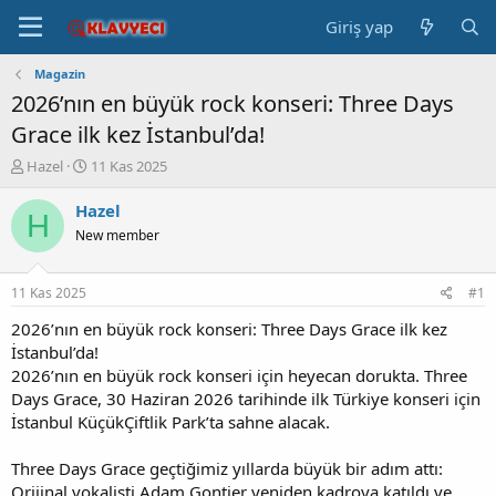
Giriş yap
Magazin
2026’nın en büyük rock konseri: Three Days
Grace ilk kez İstanbul’da!
K
B
Hazel
11 Kas 2025
o
a
n
ş
Hazel
H
b
l
New member
u
a
y
n
u
g
11 Kas 2025
#1
b
ı
a
ç
2026’nın en büyük rock konseri: Three Days Grace ilk kez
ş
t
İstanbul’da!
l
a
2026’nın en büyük rock konseri için heyecan dorukta. Three
a
r
Days Grace, 30 Haziran 2026 tarihinde ilk Türkiye konseri için
t
i
İstanbul KüçükÇiftlik Park’ta sahne alacak.
a
h
n
i
Three Days Grace geçtiğimiz yıllarda büyük bir adım attı:
Orijinal vokalisti Adam Gontier yeniden kadroya katıldı ve