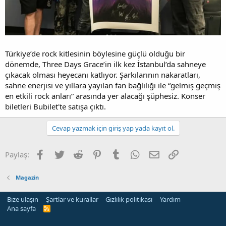
Türkiye’de rock kitlesinin böylesine güçlü olduğu bir
dönemde, Three Days Grace’in ilk kez İstanbul’da sahneye
çıkacak olması heyecanı katlıyor. Şarkılarının nakaratları,
sahne enerjisi ve yıllara yayılan fan bağlılığı ile “gelmiş geçmiş
en etkili rock anları” arasında yer alacağı şüphesiz. Konser
biletleri Bubilet'te satışa çıktı.
Cevap yazmak için giriş yap yada kayıt ol.
Facebook
Twitter
Reddit
Pinterest
Tumblr
WhatsApp
E-posta
Link
Paylaş:
Magazin
Bize ulaşın
Şartlar ve kurallar
Gizlilik politikası
Yardım
Ana sayfa
R
S
S