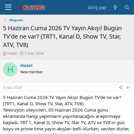
Giriş yap
Magazin
5 Haziran Cuma 2026 TV Yayın Akışı! Bugün
TV'de ne var? (TRT1, Kanal D, Show TV, Star,
ATV, TV8)
K
B
Hazel
5 Haz 2026
o
a
n
ş
Hazel
H
b
l
New member
u
a
y
n
u
g
5 Haz 2026
#1
b
ı
a
ç
5 Haziran Cuma 2026 TV Yayın Akışı! Bugün TV'de ne var?
ş
t
(TRT1, Kanal D, Show TV, Star, ATV, TV8)
l
a
Televizyon izleyicileri, 05 Haziran 2026 Cuma günü
a
r
ekranlarda hangi yapımların yayınlanacağını araştırmaya
t
i
başladı. TRT 1, Kanal D, Show TV, Star TV, ATV ve TV8’in gün
a
h
boyu ve prime time yayın akışları belli olurken, sevilen diziler,
n
i