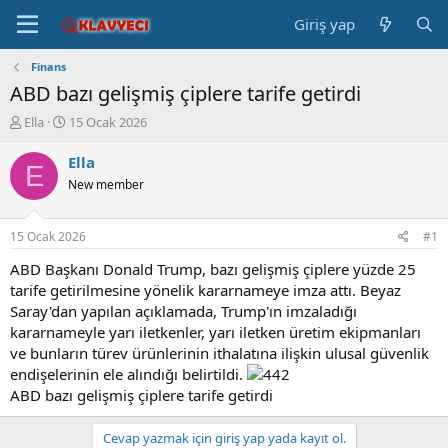
Giriş yap
Finans
ABD bazı gelişmiş çiplere tarife getirdi
K
B
Ella
15 Ocak 2026
o
a
n
ş
Ella
E
b
l
New member
u
a
y
n
u
g
15 Ocak 2026
#1
b
ı
a
ç
ABD Başkanı Donald Trump, bazı gelişmiş çiplere yüzde 25
ş
t
tarife getirilmesine yönelik kararnameye imza attı. Beyaz
l
a
Saray'dan yapılan açıklamada, Trump'ın imzaladığı
a
r
kararnameyle yarı iletkenler, yarı iletken üretim ekipmanları
t
i
ve bunların türev ürünlerinin ithalatına ilişkin ulusal güvenlik
a
h
endişelerinin ele alındığı belirtildi.
n
i
ABD bazı gelişmiş çiplere tarife getirdi
Cevap yazmak için giriş yap yada kayıt ol.