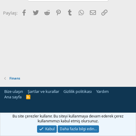
Facebook
Twitter
Reddit
Pinterest
Tumblr
WhatsApp
E-posta
Link
Paylaş:
Finans
Bize ulaşın
Şartlar ve kurallar
Gizlilik politikası
Yardım
Ana sayfa
R
S
S
Bu site çerezler kullanır. Bu siteyi kullanmaya devam ederek çerez
kullanımımızı kabul etmiş olursunuz.
Kabul
Daha fazla bilgi edin…