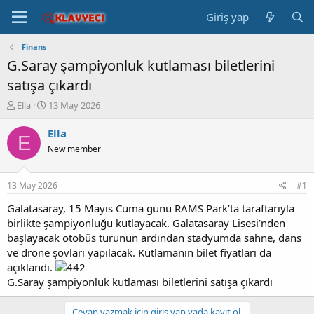
Giriş yap
Finans
G.Saray şampiyonluk kutlaması biletlerini
satışa çıkardı
K
B
Ella
13 May 2026
o
a
n
ş
Ella
E
b
l
New member
u
a
y
n
u
g
13 May 2026
#1
b
ı
a
ç
Galatasaray, 15 Mayıs Cuma günü RAMS Park’ta taraftarıyla
ş
t
birlikte şampiyonluğu kutlayacak. Galatasaray Lisesi’nden
l
a
başlayacak otobüs turunun ardından stadyumda sahne, dans
a
r
ve drone şovları yapılacak. Kutlamanın bilet fiyatları da
t
i
açıklandı.
a
h
G.Saray şampiyonluk kutlaması biletlerini satışa çıkardı
n
i
Cevap yazmak için giriş yap yada kayıt ol.