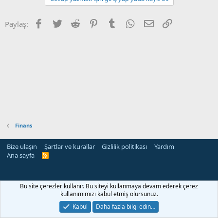
Facebook
Twitter
Reddit
Pinterest
Tumblr
WhatsApp
E-posta
Link
Paylaş:
Finans
Bize ulaşın
Şartlar ve kurallar
Gizlilik politikası
Yardım
Ana sayfa
R
S
S
Bu site çerezler kullanır. Bu siteyi kullanmaya devam ederek çerez
kullanımımızı kabul etmiş olursunuz.
Kabul
Daha fazla bilgi edin…