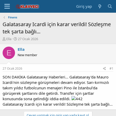
Giriş yap
Finans
Galatasaray Icardi için karar verildi! Sözleşme
tek şarta bağlı...
K
B
Ella
27 Ocak 2026
o
a
n
ş
Ella
E
b
l
New member
u
a
y
n
u
g
27 Ocak 2026
#1
b
ı
a
ç
SON DAKİKA Galatasaray Haberleri... Galatasaray'da Mauro
ş
t
Icardi'nin sözleşme görüşmeleri devam ediyor. Sarı-kırmızılı
l
a
takım yıldız futbolcunun menajeri Pino ile İstanbul'da
a
r
görüşerek şartlarını dile getirdi. Transfer için şartlar
t
i
konusunda sona gelindiği iddia edildi.
a
h
Galatasaray Icardi için karar verildi! Sözleşme tek şarta bağlı...
n
i
Cevap yazmak için giriş yap yada kayıt ol.