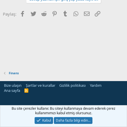
Facebook
Twitter
Reddit
Pinterest
Tumblr
WhatsApp
E-posta
Link
Paylaş:
Finans
Bize ulaşın
Şartlar ve kurallar
Gizlilik politikası
Yardım
Ana sayfa
R
S
S
Bu site çerezler kullanır. Bu siteyi kullanmaya devam ederek çerez
kullanımımızı kabul etmiş olursunuz.
Kabul
Daha fazla bilgi edin…