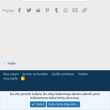
Facebook
Twitter
Reddit
Pinterest
Tumblr
WhatsApp
E-posta
Link
Paylaş:
Sağlık
Bize ulaşın
Şartlar ve kurallar
Gizlilik politikası
Yardım
Ana sayfa
R
S
S
Bu site çerezler kullanır. Bu siteyi kullanmaya devam ederek çerez
kullanımımızı kabul etmiş olursunuz.
Kabul
Daha fazla bilgi edin…