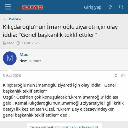
Giriş yap
Politika
Kılıçdaroğlu'nun İmamoğlu ziyareti için olay
iddia: "Genel başkanlık teklif ettiler"
K
B
Mac
3 Haz 2026
o
a
n
ş
Mac
M
b
l
New member
u
a
y
n
u
g
3 Haz 2026
#1
b
ı
a
ç
Kılıçdaroğlu'nun İmamoğlu ziyareti için olay iddia: "Genel
ş
t
başkanlık teklif ettiler"
l
a
Özgür Özel'den çok konuşulacak 'Ekrem İmamoğlu' iddiası
a
r
geldi. Kemal Kılıçdaroğlu'nun İmamoğlu ziyaretiyle ilgili kritik
t
i
detayı ilk kez anlatan Özel, "Ekrem Bey'e cezaevindeyken
a
h
genel başkanlık teklif ettiler" dedi.
n
i
Cevap yazmak için giriş yap yada kayıt ol.