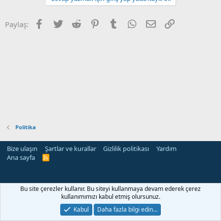
Facebook
Twitter
Reddit
Pinterest
Tumblr
WhatsApp
E-posta
Link
Paylaş:
Politika
Bize ulaşın
Şartlar ve kurallar
Gizlilik politikası
Yardım
Ana sayfa
R
S
S
Bu site çerezler kullanır. Bu siteyi kullanmaya devam ederek çerez
kullanımımızı kabul etmiş olursunuz.
Kabul
Daha fazla bilgi edin…