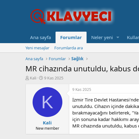
Ana sayfa
Forumlar
Neler yeni
Kullan
Yeni mesajlar
Forumlarda ara
Ana sayfa
Forumlar
Sağlık
MR cihazında unutuldu, kabus dolu
K
B
Kali
9 Kas 2025
o
a
n
ş
9 Kas 2025
b
l
K
İzmir Tire Devlet Hastanesi'nde
u
a
y
n
unutuldu. Cihazın içinde dakika
u
g
bırakmayacağını belirterek, "Y
b
ı
için sonuna kadar hakkımı aray
Kali
a
ç
MR cihazında unutuldu, kabus dol
ş
t
New member
l
a