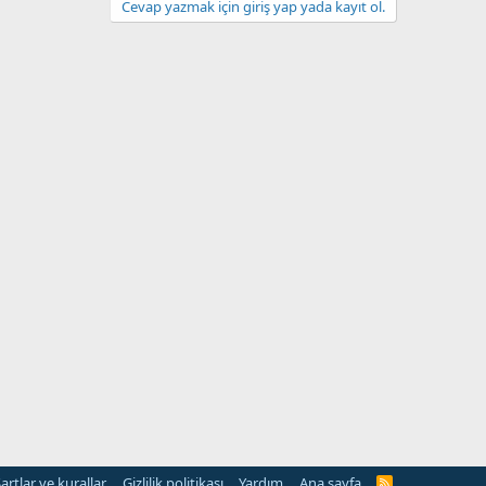
Cevap yazmak için giriş yap yada kayıt ol.
artlar ve kurallar
Gizlilik politikası
Yardım
Ana sayfa
R