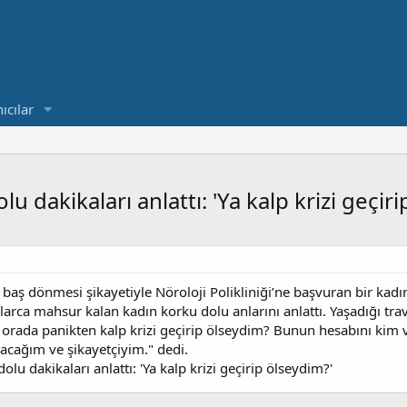
ıcılar
 dakikaları anlattı: 'Ya kalp krizi geçiri
 baş dönmesi şikayetiyle Nöroloji Polikliniği’ne başvuran bir kad
larca mahsur kalan kadın korku dolu anlarını anlattı. Yaşadığı t
a orada panikten kalp krizi geçirip ölseydim? Bunun hesabını ki
acağım ve şikayetçiyim." dedi.
u dakikaları anlattı: 'Ya kalp krizi geçirip ölseydim?'