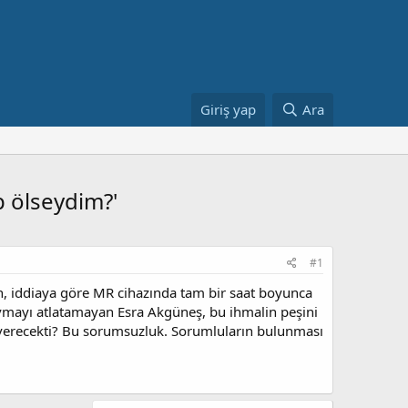
Giriş yap
Ara
p ölseydim?'
#1
ın, iddiaya göre MR cihazında tam bir saat boyunca
ravmayı atlatamayan Esra Akgüneş, bu ihmalin peşini
m verecekti? Bu sorumsuzluk. Sorumluların bulunması