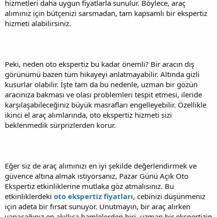
hizmetleri daha uygun fiyatlarla sunulur. Böylece, araç
alımınız için bütçenizi sarsmadan, tam kapsamlı bir ekspertiz
hizmeti alabilirsiniz.
Peki, neden oto ekspertiz bu kadar önemli? Bir aracın dış
görünümü bazen tüm hikayeyi anlatmayabilir. Altında gizli
kusurlar olabilir. İşte tam da bu nedenle, uzman bir gözün
aracınıza bakması ve olası problemleri tespit etmesi, ileride
karşılaşabileceğiniz büyük masrafları engelleyebilir. Özellikle
ikinci el araç alımlarında, oto ekspertiz hizmeti sizi
beklenmedik sürprizlerden korur.
Eğer siz de araç alımınızı en iyi şekilde değerlendirmek ve
güvence altına almak istiyorsanız, Pazar Günü Açık Oto
Ekspertiz etkinliklerine mutlaka göz atmalısınız. Bu
etkinliklerdeki
oto ekspertiz fiyatları
, cebinizi düşünmeniz
için adeta bir fırsat sunuyor. Unutmayın, bir araç alırken
yapacağınız en akıllıca hamlelerden biri, uzman bir ekspertizin