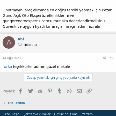
Unutmayın, araç alımında en doğru tercihi yapmak için Pazar
Günü Açık Oto Ekspertiz etkinliklerini ve
gungorenotoexpertiz.com'u mutlaka değerlendirmelisiniz.
Güvenli ve uygun fiyatlı bir araç alımı için adımınızı atın!
Abi
A
Administrator
14 Ağu 2023
#2
forka
teşekkürler admin güzel makale
Cevap yazmak için giriş yap yada kayıt ol.
Facebook
Twitter
Reddit
Pinterest
Tumblr
WhatsApp
E-posta
Link
Paylaş:
Site Tanıtım
Bize ulaşın
Şartlar ve kurallar
Gizlilik politikası
Yardım