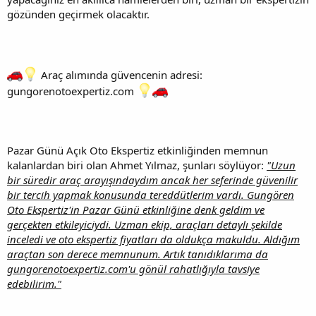
gözünden geçirmek olacaktır.
Araç alımında güvencenin adresi:
gungorenotoexpertiz.com
Pazar Günü Açık Oto Ekspertiz etkinliğinden memnun
kalanlardan biri olan Ahmet Yılmaz, şunları söylüyor:
"Uzun
bir süredir araç arayışındaydım ancak her seferinde güvenilir
bir tercih yapmak konusunda tereddütlerim vardı. Gungören
Oto Ekspertiz'in Pazar Günü etkinliğine denk geldim ve
gerçekten etkileyiciydi. Uzman ekip, araçları detaylı şekilde
inceledi ve oto ekspertiz fiyatları da oldukça makuldu. Aldığım
araçtan son derece memnunum. Artık tanıdıklarıma da
gungorenotoexpertiz.com'u gönül rahatlığıyla tavsiye
edebilirim."