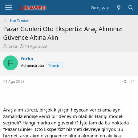
Giriş yap
Site Tanıtım
Pazar Günleri Oto Ekspertiz: Araç Alımınızı
Güvence Altına Alın
K
B
forka
14 Ağu 2023
o
a
n
ş
forka
F
b
l
Administrator
Yönetici
u
a
y
n
u
g
14 Ağu 2023
#1
b
ı
a
ç
ş
t
l
a
a
r
Araç alım süreci, birçok kişi için heyecan verici ama aynı
t
i
zamanda endişe verici bir deneyim olabilir. Hangi modeli
a
h
seçmeli? Hangi marka en güvenilir? İşte tam da bu noktada
n
i
"Pazar Günleri Oto Ekspertiz" hizmeti devreye giriyor. Bu
hizmet, araç alımınızı güvence altına almanın en akıllıca