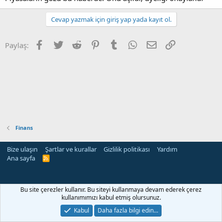
Cevap yazmak için giriş yap yada kayıt ol.
Facebook
Twitter
Reddit
Pinterest
Tumblr
WhatsApp
E-posta
Link
Paylaş:
Finans
Bize ulaşın
Şartlar ve kurallar
Gizlilik politikası
Yardım
Ana sayfa
R
S
S
Bu site çerezler kullanır. Bu siteyi kullanmaya devam ederek çerez
kullanımımızı kabul etmiş olursunuz.
Kabul
Daha fazla bilgi edin…