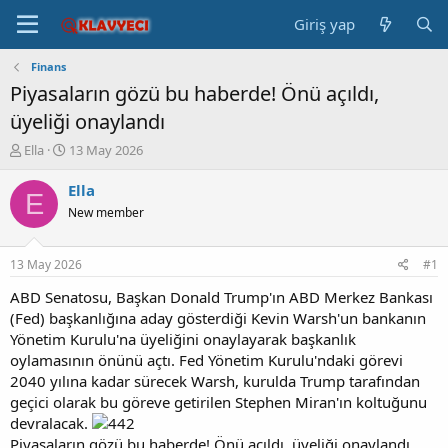
Giriş yap
Finans
Piyasaların gözü bu haberde! Önü açıldı,
üyeliği onaylandı
K
B
Ella
13 May 2026
o
a
n
ş
Ella
E
b
l
New member
u
a
y
n
u
g
13 May 2026
#1
b
ı
a
ç
ABD Senatosu, Başkan Donald Trump'ın ABD Merkez Bankası
ş
t
(Fed) başkanlığına aday gösterdiği Kevin Warsh'un bankanın
l
a
Yönetim Kurulu'na üyeliğini onaylayarak başkanlık
a
r
oylamasının önünü açtı. Fed Yönetim Kurulu'ndaki görevi
t
i
2040 yılına kadar sürecek Warsh, kurulda Trump tarafından
a
h
geçici olarak bu göreve getirilen Stephen Miran'ın koltuğunu
n
i
devralacak.
Piyasaların gözü bu haberde! Önü açıldı, üyeliği onaylandı