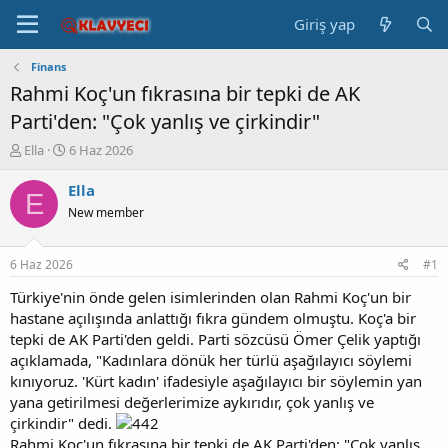
Giriş yap
Finans
Rahmi Koç'un fıkrasına bir tepki de AK
Parti'den: "Çok yanlış ve çirkindir"
K
B
Ella
6 Haz 2026
o
a
n
ş
Ella
E
b
l
New member
u
a
y
n
u
g
6 Haz 2026
#1
b
ı
a
ç
Türkiye'nin önde gelen isimlerinden olan Rahmi Koç'un bir
ş
t
hastane açılışında anlattığı fıkra gündem olmuştu. Koç'a bir
l
a
tepki de AK Parti'den geldi. Parti sözcüsü Ömer Çelik yaptığı
a
r
açıklamada, "Kadınlara dönük her türlü aşağılayıcı söylemi
t
i
kınıyoruz. 'Kürt kadın' ifadesiyle aşağılayıcı bir söylemin yan
a
h
yana getirilmesi değerlerimize aykırıdır, çok yanlış ve
n
i
çirkindir" dedi.
Rahmi Koç'un fıkrasına bir tepki de AK Parti'den: "Çok yanlış