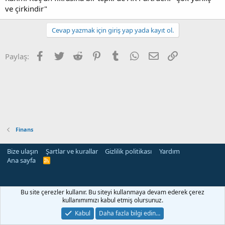
ve çirkindir"
Cevap yazmak için giriş yap yada kayıt ol.
Facebook
Twitter
Reddit
Pinterest
Tumblr
WhatsApp
E-posta
Link
Paylaş:
Finans
Bize ulaşın
Şartlar ve kurallar
Gizlilik politikası
Yardım
Ana sayfa
R
S
S
Bu site çerezler kullanır. Bu siteyi kullanmaya devam ederek çerez
kullanımımızı kabul etmiş olursunuz.
Kabul
Daha fazla bilgi edin…