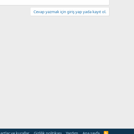
Cevap yazmak için giriş yap yada kayıt ol.
artlar ve kurallar
Gizlilik politikası
Yardım
Ana sayfa
R