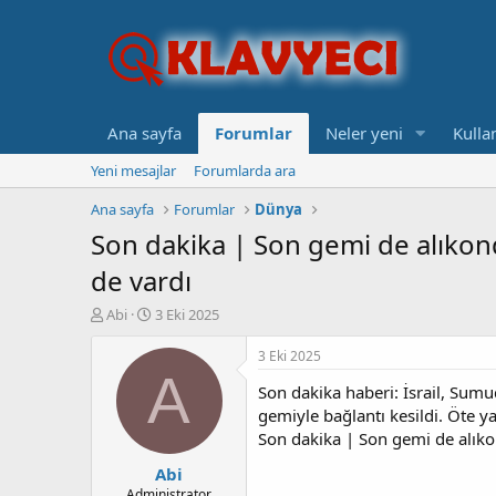
Ana sayfa
Forumlar
Neler yeni
Kullan
Yeni mesajlar
Forumlarda ara
Ana sayfa
Forumlar
Dünya
Son dakika | Son gemi de alıkondu
de vardı
K
B
Abi
3 Eki 2025
o
a
n
ş
3 Eki 2025
b
l
A
Son dakika haberi: İsrail, Sum
u
a
y
n
gemiyle bağlantı kesildi. Öte yand
u
g
Son dakika | Son gemi de alıkon
b
ı
Abi
a
ç
ş
t
Administrator