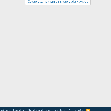
Cevap yazmak için giriş yap yada kayıt ol.
artlar ve kurallar
Gizlilik politikası
Yardım
Ana sayfa
R