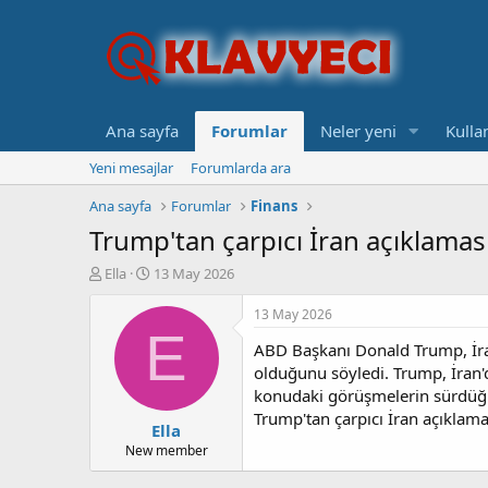
Ana sayfa
Forumlar
Neler yeni
Kullan
Yeni mesajlar
Forumlarda ara
Ana sayfa
Forumlar
Finans
Trump'tan çarpıcı İran açıklama
K
B
Ella
13 May 2026
o
a
n
ş
13 May 2026
b
l
E
ABD Başkanı Donald Trump, İra
u
a
y
n
olduğunu söyledi. Trump, İran'd
u
g
konudaki görüşmelerin sürdüğü
b
ı
Trump'tan çarpıcı İran açıklam
Ella
a
ç
ş
t
New member
l
a