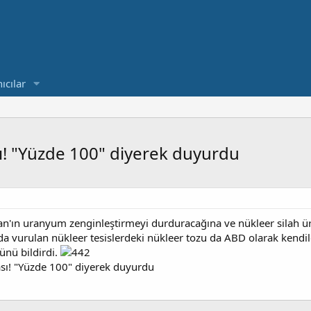
ıcılar
sı! "Yüzde 100" diyerek duyurdu
n'ın uranyum zenginleştirmeyi durduracağına ve nükleer silah 
a vurulan nükleer tesislerdeki nükleer tozu da ABD olarak kendile
nü bildirdi.
ası! "Yüzde 100" diyerek duyurdu