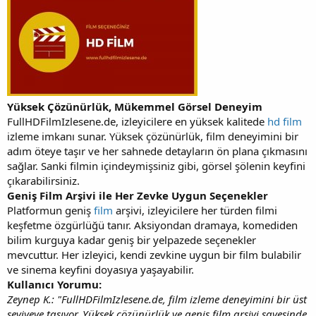
Yüksek Çözünürlük, Mükemmel Görsel Deneyim
FullHDFilmIzlesene.de, izleyicilere en yüksek kalitede
hd film
izleme imkanı sunar. Yüksek çözünürlük, film deneyimini bir
adım öteye taşır ve her sahnede detayların ön plana çıkmasını
sağlar. Sanki filmin içindeymişsiniz gibi, görsel şölenin keyfini
çıkarabilirsiniz.
Geniş Film Arşivi ile Her Zevke Uygun Seçenekler
Platformun geniş
film
arşivi, izleyicilere her türden filmi
keşfetme özgürlüğü tanır. Aksiyondan dramaya, komediden
bilim kurguya kadar geniş bir yelpazede seçenekler
mevcuttur. Her izleyici, kendi zevkine uygun bir film bulabilir
ve sinema keyfini doyasıya yaşayabilir.
Kullanıcı Yorumu:
Zeynep K.: "FullHDFilmIzlesene.de, film izleme deneyimini bir üst
seviyeye taşıyor. Yüksek çözünürlük ve geniş film arşivi sayesinde