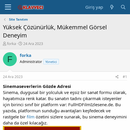
Giriş yap
Site Tanıtım
Yüksek Çözünürlük, Mükemmel Görsel
Deneyim
K
B
forka
24 Ara 2023
o
a
n
ş
forka
F
b
l
Administrator
Yönetici
u
a
y
n
u
g
24 Ara 2023
#1
b
ı
a
ç
Sinemaseverlerin Gözde Adresi
ş
t
Sinema, duygusal bir yolculuk ve eşsiz bir sanat formu olarak,
l
a
hayatımıza renk katar. Bu sanatın tadını çıkarmak isteyenler
a
r
için birinci sınıf bir platform var: FullHDFilmIzlesene.de. Bu
t
i
yazıda, platformun sunduğu avantajları keşfedecek ve
a
h
rastgele bir
film
özetini sizlere sunarak, bu sinema deneyimini
n
i
daha da özel kılacağız.