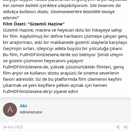
her zaman kaliteli içeriklere ulaşabiliyorum. Site tasarımı da
oldukça kullanıcı dostu. Sinemaseverlere kesinlikle tavsiye
ederim!"
Film Özeti: "Gizemli Hazine"
Gizemli Hazine, macera ve heyecan dolu bir hikayeye sahip
bir film. Kaybolmuş bir define haritasını çözmeye çalışan genç
bir araştırmacı, eski bir malikanede gizemli olaylarla karşılaşır.
Geçmişin sırları, izleyiciyi adeta büyülü bir yolculuğa çıkarır.
Bu film, FullHDFilmIzlesene.de'de sizi bekliyor. Şimdi izleyin
ve gizemi çözmenin heyecanını yaşayın!
FullHDFilmIzlesene.de, yüksek çözünürlükteki filmleri, geniş
film arşivi ve kullanıcı dostu arayüzü ile sinema severlerin
favori adresidir. Siz de bu platformda film izlemenin keyfini
çıkarmak ve yeni keşiflere yelken açmak için hemen
FullHDFilmIzlesene.de'yi ziyaret edin!
Abi
A
Administrator
24 Ara 2023
#2