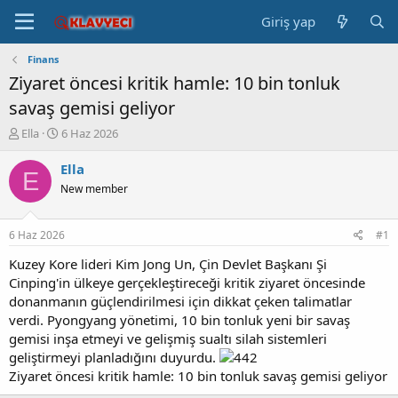
Giriş yap
Finans
Ziyaret öncesi kritik hamle: 10 bin tonluk
savaş gemisi geliyor
K
B
Ella
6 Haz 2026
o
a
n
ş
Ella
E
b
l
New member
u
a
y
n
u
g
6 Haz 2026
#1
b
ı
a
ç
Kuzey Kore lideri Kim Jong Un, Çin Devlet Başkanı Şi
ş
t
Cinping'in ülkeye gerçekleştireceği kritik ziyaret öncesinde
l
a
donanmanın güçlendirilmesi için dikkat çeken talimatlar
a
r
verdi. Pyongyang yönetimi, 10 bin tonluk yeni bir savaş
t
i
gemisi inşa etmeyi ve gelişmiş sualtı silah sistemleri
a
h
geliştirmeyi planladığını duyurdu.
n
i
Ziyaret öncesi kritik hamle: 10 bin tonluk savaş gemisi geliyor