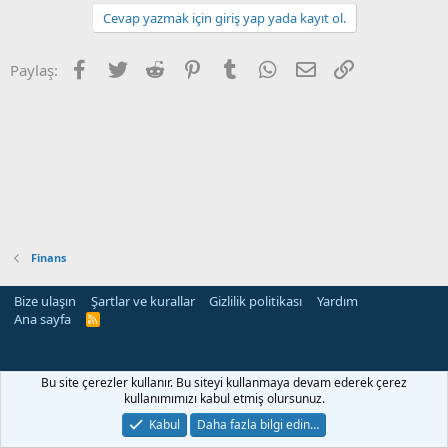
Cevap yazmak için giriş yap yada kayıt ol.
Facebook
Twitter
Reddit
Pinterest
Tumblr
WhatsApp
E-posta
Link
Paylaş:
Finans
Bize ulaşın
Şartlar ve kurallar
Gizlilik politikası
Yardım
Ana sayfa
R
S
S
Bu site çerezler kullanır. Bu siteyi kullanmaya devam ederek çerez
kullanımımızı kabul etmiş olursunuz.
Kabul
Daha fazla bilgi edin…