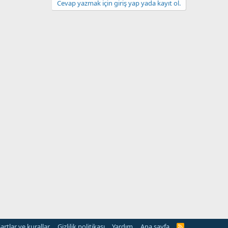
Cevap yazmak için giriş yap yada kayıt ol.
artlar ve kurallar
Gizlilik politikası
Yardım
Ana sayfa
R