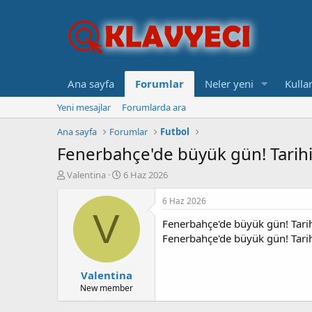
Ana sayfa
Forumlar
Neler yeni
Kullan
Yeni mesajlar
Forumlarda ara
Ana sayfa
Forumlar
Futbol
Fenerbahçe'de büyük gün! Tarihi 
K
B
Valentina
6 Haz 2026
o
a
n
ş
6 Haz 2026
b
l
V
Fenerbahçe'de büyük gün! Tarihi
u
a
y
n
Fenerbahçe'de büyük gün! Tarihi
u
g
b
ı
Valentina
a
ç
ş
t
New member
l
a