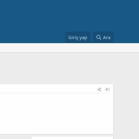
Giriş yap
Ara
#1